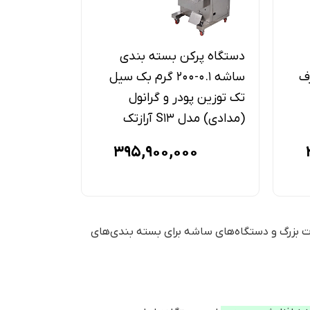
دستگاه پرکن بسته بندی
دستگاه پر
طرف
ساشه 0.1-200 گرم بک سیل
تک توزین پودر و گرانول
دوخت دو تو
(مدادی) مدل S13 آرازتک
مدل S41 آرازتک
395,900,000
ت بزرگ و دستگاه‌های ساشه برای بسته بندی‌های