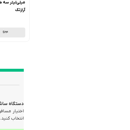
آرازتک
S24
دستگاه ساش
اختیار مسافر
انتخاب کنید.