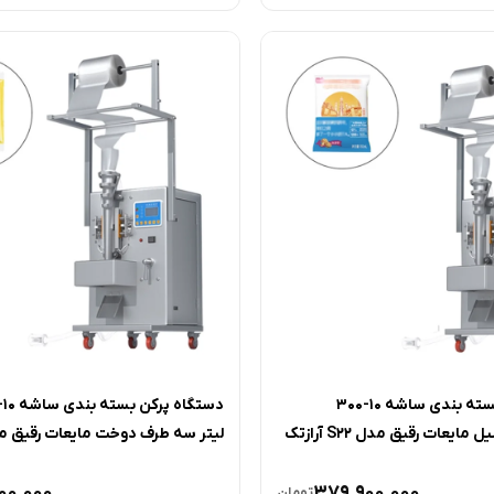
دستگاه پرکن بسته بندی ساشه 10-300
ایعات رقیق مدل S22 آرازتک
لیتر سه طرف دوخت مایعات رقیق مدل S1 آر
00,000
379,900,000
تومان