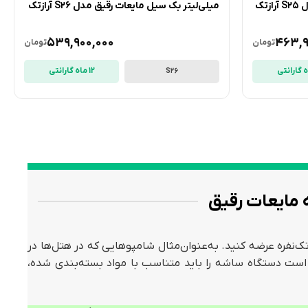
تک
میلی‌لیتر بک سیل مایعات رقیق مدل S26 آرازتک
539,900,000
463,9
تومان
تومان
12 ماه گارانتی
S26
مایعات رقیق
‌نفره عرضه کنید. به‌عنوان‌مثال شامپوهایی که در هتل‌ها در
کر است دستگاه ساشه را باید متناسب با مواد بسته‌بندی شده،