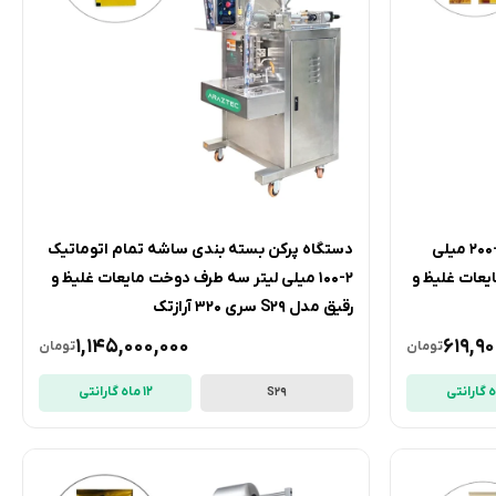
دستگاه پرکن بسته بندی ساشه 10-200 میلی
دستگاه پرکن بسته بندی ساشه تمام اتوماتیک
یعات غلیظ و
2-100 میلی لیتر سه طرف دوخت مایعات غلیظ و
رقیق مدل S29 سری 320 آرازتک
1,145,000,000
619,90
تومان
تومان
12 ماه گارانتی
S29