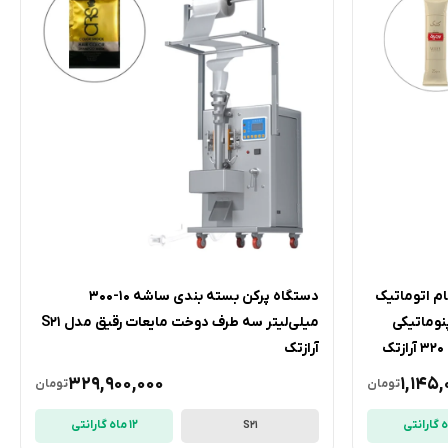
م اتوماتیک
دستگاه پرکن بسته بندی ساشه 10-300
پنوماتیکی
میلی‌لیتر سه طرف دوخت مایعات رقیق مدل S21
آرازتک
329,900,000
1,145,
تومان
تومان
12 ماه گارانتی
S21