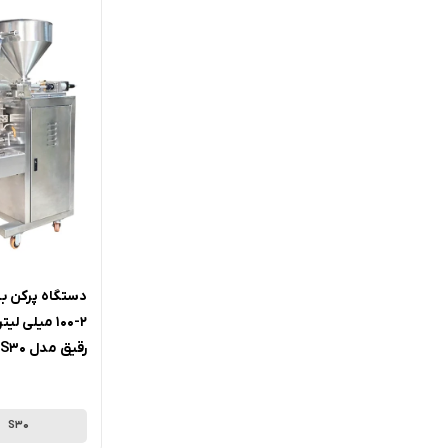
دستگاه پرکن ب
2-100 میلی
رقیق مدل S30 سری 320 آرازتک
S30