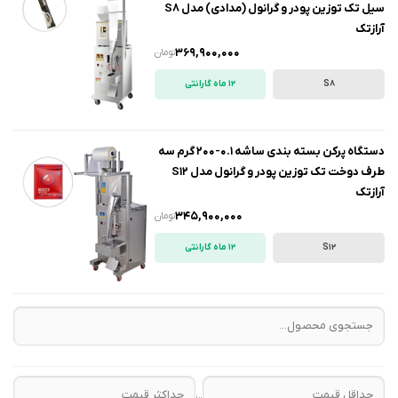
سیل تک توزین پودر و گرانول (مدادی) مدل S۸
آرازتک
369,900,000
تومان
S8
12 ماه گارانتی
دستگاه پرکن بسته بندی ساشه 0.1-200 گرم سه
طرف دوخت تک توزین پودر و گرانول مدل S12
آرازتک
345,900,000
تومان
S12
12 ماه گارانتی