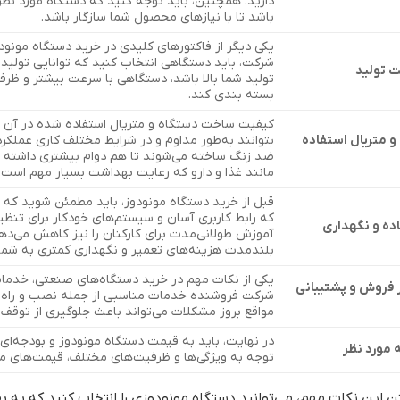
دارید. همچنین، باید توجه کنید که دستگاه مورد نظر 
باشد تا با نیازهای محصول شما سازگار باشد.
یکی دیگر از فاکتورهای کلیدی در خرید دستگاه مونو
شرکت، باید دستگاهی انتخاب کنید که توانایی تولید ت
 تولید
تولید شما بالا باشد، دستگاهی با سرعت بیشتر و ظرفیت
بسته بندی کند.
کیفیت ساخت دستگاه و متریال استفاده شده در آن از
 متریال استفاده
بتوانند به‌طور مداوم و در شرایط مختلف کاری عملکر
ضد زنگ ساخته می‌شوند تا هم دوام بیشتری داشته با
مانند غذا و دارو که رعایت بهداشت بسیار مهم است.
قبل از خرید دستگاه مونودوز، باید مطمئن شوید که 
که رابط کاربری آسان و سیستم‌های خودکار برای تنظیما
ه و نگهداری
آموزش طولانی‌مدت برای کارکنان را نیز کاهش می‌ده
بلندمدت هزینه‌های تعمیر و نگهداری کمتری به شما
یکی از نکات مهم در خرید دستگاه‌های صنعتی، خدما
فروش و پشتیبانی
شرکت فروشنده خدمات مناسبی از جمله نصب و راه‌اند
مواقع بروز مشکلات می‌تواند باعث جلوگیری از توقف 
در نهایت، باید به قیمت دستگاه مونودوز و بودجه‌ای 
 مورد نظر
توجه به ویژگی‌ها و ظرفیت‌های مختلف، قیمت‌های متف
فتن این نکات مهم، می‌توانید دستگاه مونودوزی را انتخاب کنید که به ب