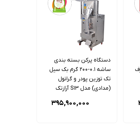
دستگاه پرکن بسته بندی
دستگاه پر
طرف
ساشه 0.1-200 گرم بک سیل
تک توزین پودر و گرانول
دوخت دو تو
(مدادی) مدل S13 آرازتک
مدل S41 آرازتک
395,900,000