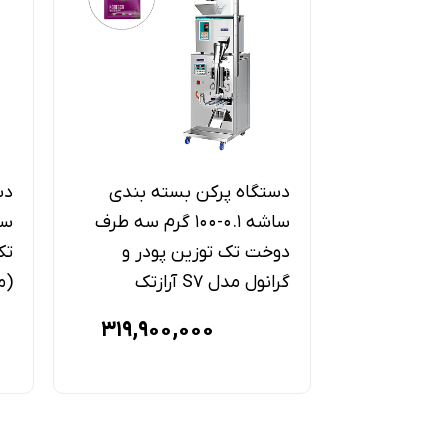
دستگاه پرکن بسته بندی
دس
ساشه 0.1-100 گرم سه طرف
دوخت تک توزین پودر و
تک
گرانول مدل S7 آرازتک
(مد
319,900,000