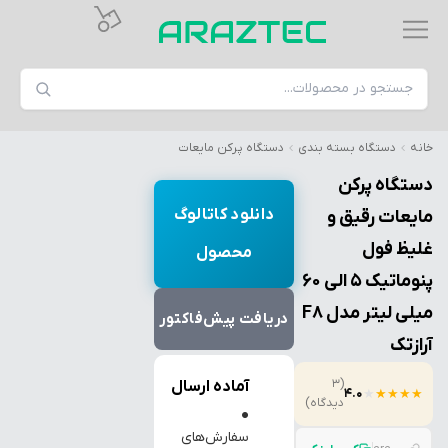
خانه
دستگاه بسته بندی
دستگاه پرکن مایعات
دستگاه پرکن
دانلود کاتالوگ
مایعات رقیق و
غلیظ فول
محصول
پنوماتیک 5 الی 60
میلی لیتر مدل F8
دریافت پیش‌فاکتور
آرازتک
(3
آماده ارسال
4.0
★
★
★
★
★
دیدگاه)
●
سفارش‌های