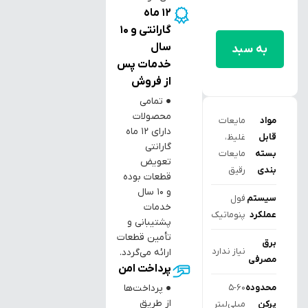
12 ماه
افزودن
گارانتی و 10
سال
به سبد
خدمات پس
خرید
از فروش
● تمامی
محصولات
مواد
مایعات
دارای ۱۲ ماه
قابل
غلیظ،
گارانتی
بسته
مایعات
تعویض
بندی
رقیق
قطعات بوده
و ۱۰ سال
سیستم
فول
خدمات
عملکرد
پنوماتیک
پشتیبانی و
تأمین قطعات
برق
نیاز ندارد
ارائه می‌گردد.
مصرفی
پرداخت امن
محدوده
5-60
● پرداخت‌ها
از طریق
پرکن
میلی‌لیتر