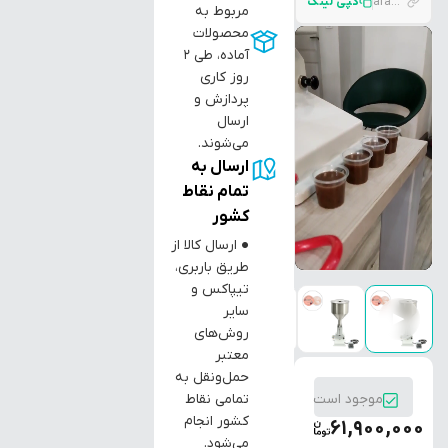
araztec.com/p/%D8%AF%D8%B3%D8%AA%DA%AF%D8%A7%D9%87-%D9%BE%D8%B1-%DA%A9%D9%86-%D9%BE%D9%86%D9%88%D9%85%D8%A7%D8%AA%DB%8C%DA%A9-%D9%85%D8%A7%DB%8C%D8%B9%D8%A7%D8%AA-%D9%85%D8%AF%D9%84-km-a02p
کپی لینک
مربوط به
محصولات
آماده، طی ۲
روز کاری
پردازش و
ارسال
می‌شوند.
ارسال به
تمام نقاط
کشور
● ارسال کالا از
طریق باربری،
تیپاکس و
سایر
▶
روش‌های
معتبر
حمل‌ونقل به
تمامی نقاط
موجود است
کشور انجام
61,900,000
می‌شود.