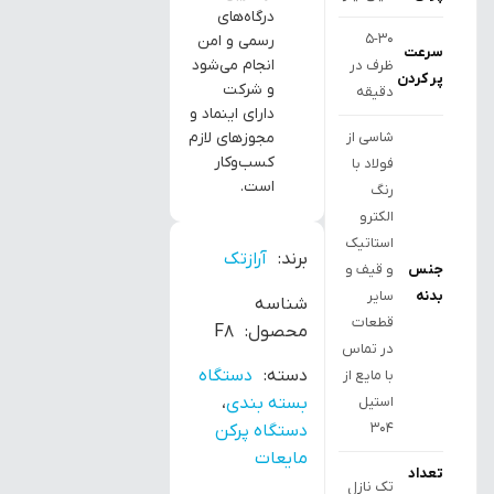
درگاه‌های
5-30
رسمی و امن
سرعت
انجام می‌شود
ظرف در
پر کردن
و شرکت
دقیقه
دارای اینماد و
شاسی از
مجوزهای لازم
کسب‌وکار
فولاد با
است.
رنگ
الکترو
استاتیک
برند:
آرازتک
جنس
و قیف و
بدنه
سایر
شناسه
قطعات
محصول:
F8
در تماس
دسته:
دستگاه
با مایع از
استیل
بسته بندی
،
304
دستگاه پرکن
مایعات
تعداد
تک نازل