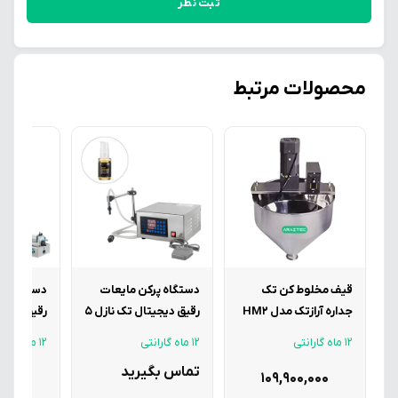
ثبت نظر
محصولات مرتبط
قیف مخلوط کن تک
دستگاه پرکن مایعات
دستگاه پر
جداره آرازتک مدل HM2
رقیق دیجیتال تک نازل 5
رقیق و غلی
الی 3500 میلی لیتر مدل
به همراه 
12 ماه گارانتی
12 ماه گارانتی
12 ماه گارانتی
F4 آرازتک
مخصوص دا
تماس بگیرید
سیستم گر
0,000
109,900,000