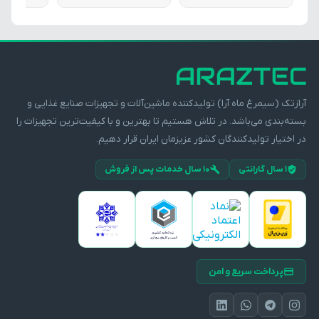
مدل F12 آرازتک
آرازتک (سیمرغ ماه آرا) تولیدکننده ماشین‌آلات و تجهیزات صنایع غذایی و
بسته‌بندی می‌باشد. در تلاش هستیم تا بهترین و با کیفیت‌ترین تجهیزات را
در اختیار تولیدکنندگان کشور عزیزمان ایران قرار دهیم.
۱ سال گارانتی
۱۰ سال خدمات پس از فروش
پرداخت سریع و امن