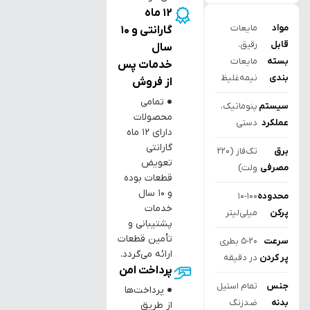
12 ماه
مواد
مایعات
گارانتی و 10
قابل
رقیق،
سال
بسته
مایعات
خدمات پس
بندی
نیمه‌غلیظ
از فروش
● تمامی
سیستم
پنوماتیک،
محصولات
عملکرد
دستی
دارای ۱۲ ماه
گارانتی
برق
تک‌فاز (220
تعویض
مصرفی
ولت)
قطعات بوده
و ۱۰ سال
محدوده
10-100
خدمات
پرکن
میلی‌لیتر
پشتیبانی و
تأمین قطعات
سرعت
5-20 بطری
ارائه می‌گردد.
پر کردن
در دقیقه
پرداخت امن
جنس
تمام استیل
● پرداخت‌ها
بدنه
ضدزنگ
از طریق