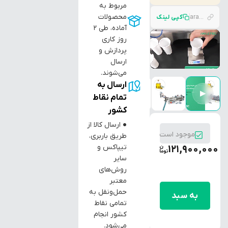
مربوط به
محصولات
araztec.com/p/liliquid-filling-10-100-ml
کپی لینک
آماده، طی ۲
روز کاری
پردازش و
ارسال
می‌شوند.
ارسال به
▶
تمام نقاط
کشور
● ارسال کالا از
موجود است
طریق باربری،
تیپاکس و
121,900,000
سایر
روش‌های
افزودن
معتبر
حمل‌ونقل به
به سبد
تمامی نقاط
کشور انجام
خرید
می‌شود.