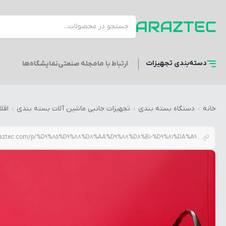
دسته‌بندی
تجهیزات
ارتباط با ما
مجله صنعتی
نمایشگاه‌ها
خانه
دستگاه بسته بندی
تجهیزات جانبی ماشین آلات بسته بندی
اقل
araztec.com/p/%D9%85%D9%88%D8%AA%D9%88%D8%B1-%D9%81%DA%A9-%D8%AF%D8%B3%D8%AA%DA%AF%D8%A7%D9%87-%D8%B3%D8%A7%D8%B4%D9%87