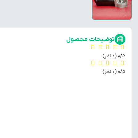
توضیحات محصول
‫0/5
‫(0 نظر)
‫0/5
‫(0 نظر)