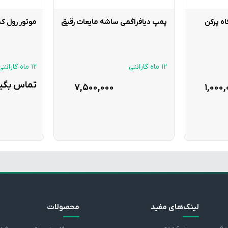
 پرکن
پمپ دیافراگمی ساشه مایعات رقیق
موتور رول 
12 ماه گارانتی
12 ماه گارانتی
تماس بگی
7,500,000
1,000
لینک‌های مفید
محصولات
 و