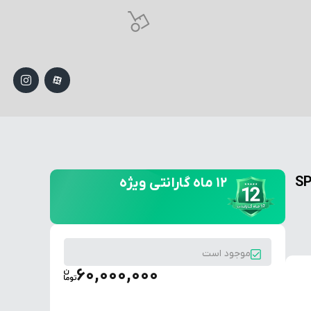
ودر ماردونی مدل SP20
۱۲ ماه گارانتی ویژه
موجود است
60,000,000