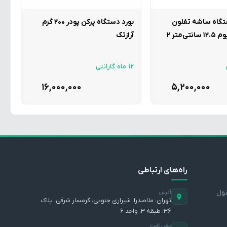
تگاه ساشه تفلون
بورد دستگاه پرکن پودر 200 گرم
شده آلومینیوم 12.5 سانتی‌متر 2
آرازتک
12 ماه گارانتی
16,000,000
5,200,000
راه‌های ارتباطی
نول
آدرس
تهران، ملاصدرا، شیرازی جنوبی، گرمسار شرقی، پلاک
۳۶، طبقه ۳، واحد ۶
تلفن ثابت