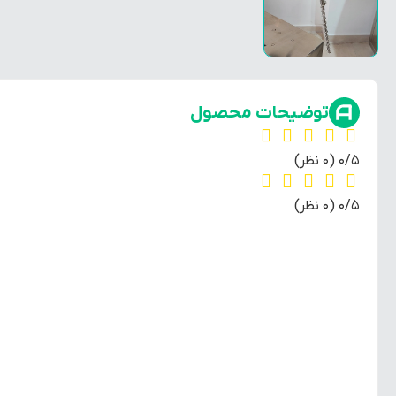
توضیحات محصول
‫0/5
‫(0 نظر)
‫0/5
‫(0 نظر)