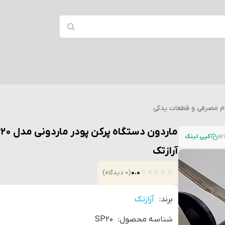
ام مصرفی و قطعات یدکی
ماردون دستگاه پرکن پ
کپی لینک
آرازتک
★
★
★
★
★
0.0
(0 دیدگاه)
برند:
آرازتک
شناسه محصول:
SP20