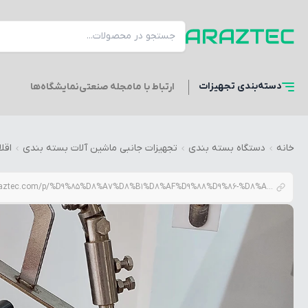
دسته‌بندی
تجهیزات
ارتباط با ما
مجله صنعتی
نمایشگاه‌ها
خانه
دستگاه بسته بندی
تجهیزات جانبی ماشین آلات بسته بندی
اقل
araztec.com/p/%D9%85%D8%A7%D8%B1%D8%AF%D9%88%D9%86-%D8%AF%D8%B3%D8%AA%DA%AF%D8%A7%D9%87-%D9%BE%D8%B1%DA%A9%D9%86-%D9%BE%D9%88%D8%AF%D8%B1-%D9%85%D8%A7%D8%B1%D8%AF%D9%88%D9%86%DB%8C-%D9%85%D8%AF%D9%84-sp20-%D8%A2