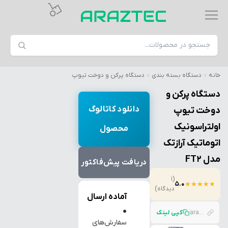
خانه
دستگاه بسته بندی
دستگاه پرکن و دوخت تیوپ
دستگاه پرکن و
دانلود کاتالوگ
دوخت تیوپ
اولتراسونیک
محصول
اتوماتیک آرازتک
مدل FT2
دریافت پیش‌فاکتور
(1
5.0
★
★
★
★
★
دیدگاه)
آماده ارسال
●
araztec.com/p/%D8%AF%D8%B3%D8%AA%DA%AF%D8%A7%D9%87-%D9%BE%D8%B1%DA%A9%D9%86-%D9%88-%D8%AF%D9%88%D8%AE%D8%AA-%D8%AA%DB%8C%D9%88%D9%BE-%D8%A7%D9%88%D9%84%D8%AA%D8%B1%D8%A7%D8%B3%D9%88%D9%86%DB%8C%DA%A9-%D8%A7%D8%AA
کپی لینک
سفارش‌های