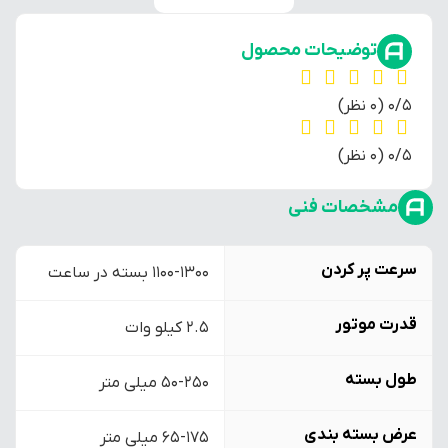
توضیحات محصول
‫0/5
‫(0 نظر)
‫0/5
‫(0 نظر)
مشخصات فنی
سرعت پر کردن
1100-1300 بسته در ساعت
قدرت موتور
2.5 کیلو وات
طول بسته
50-250 میلی متر
عرض بسته بندی
65-175 میلی متر