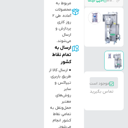
araztec.com/p/%D8%AF%D8%B3%D8%AA%DA%AF%D8%A7%D9%87-%D9%BE%D8%B1%DA%A9%D9%86-%D9%88-%D8%A8%D8%B3%D8%AA%D9%87-%D8%A8%D9%86%D8%AF%DB%8C-%D9%85%D8%A7%DB%8C%D8%B9%D8%A7%D8%AA-%D8%B1%D9%82%DB%8C%D9%82-%D8%A7%D8%AA%D9%88
کپی لینک
مربوط به
محصولات
آماده، طی ۲
روز کاری
پردازش و
ارسال
می‌شوند.
ارسال به
تمام نقاط
کشور
● ارسال کالا از
طریق باربری،
تیپاکس و
موجود است
سایر
تماس بگیرید
روش‌های
معتبر
حمل‌ونقل به
تمامی نقاط
کشور انجام
می‌شود.