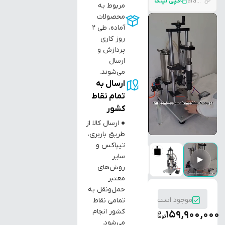
araztec.com/p/%D8%AF%D8%B3%D8%AA%DA%AF%D8%A7%D9%87-%D9%BE%D8%B1%DA%A9%D9%86-%D9%85%D8%A7%DB%8C%D8%B9%D8%A7%D8%AA-%D8%B3%DB%8C%D8%B3%D8%AA%D9%85-%D9%88%DA%A9%DB%8C%D9%88%D9%85-%D9%85%D8%AE%D8%B5%D9%88%D8%B5-%D8%A8
کپی لینک
مربوط به
محصولات
آماده، طی ۲
روز کاری
پردازش و
ارسال
می‌شوند.
ارسال به
تمام نقاط
کشور
● ارسال کالا از
طریق باربری،
تیپاکس و
سایر
▶
روش‌های
معتبر
حمل‌ونقل به
موجود است
تمامی نقاط
کشور انجام
159,900,000
می‌شود.