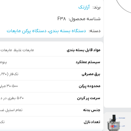
برند:
آرازتک
شناسه محصول:
F38
دسته:
دستگاه بسته بندی
،
دستگاه پرکن مایعات
مواد قابل بسته بندی
مایعات غلیظ، مایعات 
سیستم عملکرد
پنوم
برق مصرفی
تک‌فاز (220 ولت)
محدوده پرکن
30-500 میلی‌لیتر
سرعت پر کردن
5-20 بطری در دقیقه
جنس بدنه
تمام استیل ضد
تعداد نازل
تک 