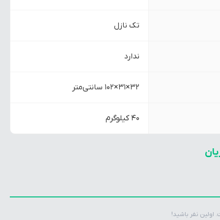
تک نازل
ندارد
32×31×102 سانتی‌متر
40 کیلوگرم
یان
اولین نفر باشید!