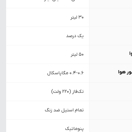
30 لیتر
یک درصد
ا
50 لیتر
ور هوا
0.4-0.6 مگاپاسکال
تک‌فاز (220 ولت)
تمام استیل ضد زنگ
پنوماتیک