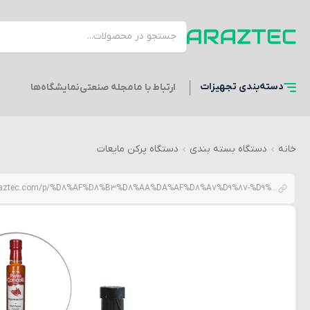
دسته‌بندی
تجهیزات
ارتباط با ما
مجله صنعتی
نمایشگاه‌ها
خانه
دستگاه بسته بندی
دستگاه پرکن مایعات
araztec.com/p/%D8%AF%D8%B3%D8%AA%DA%AF%D8%A7%D9%87-%D9%BE%D8%B1%DA%A9%D9%86-%D9%85%D8%A7%DB%8C%D8%B9%D8%A7%D8%AA-%D8%B1%D9%82%DB%8C%D9%82-%D9%88-%D8%BA%D9%84%DB%8C%D8%B8-%D8%A8%D9%87-%D9%87%D9%85%D8%B1%D8%A7-2