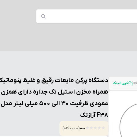
دستگاه پرکن مایعات رقیق و غلیظ پنوماتیک
کپی لینک
همراه مخزن استیل تک جداره دارای همزن
عمودی ظرفیت 30 الی 500 میلی لیتر مدل
F38 آرازتک
★
★
★
★
★
0.0
(0 دیدگاه)