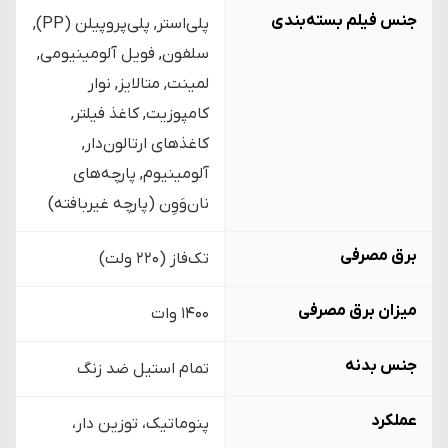
جنس فیلم بسته‌بندی
پلی‌استر, پلی‌پروپیلن (PP),
سلفون, فویل آلومینیومی,
لمینت, متالایز, نوار
کامپوزیت, کاغذ فیلتر,
کاغذهای ارتالون‌دار,
آلومینیوم, پارچه‌های
نان‌وَوِن (پارچه غیربافته)
برق مصرفی
تک‌فاز (220 ولت)
میزان برق مصرفی
1400 وات
جنس بدنه
تمام استیل ضد زنگ
عملکرد
پنوماتیک، توزین دار،