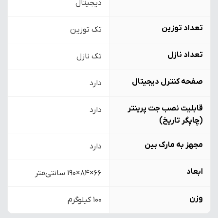
دیجیتال
تعداد توزین
تک توزین
تعداد نازل
تک نازل
صفحه کنترل دیجیتال
دارد
قابلیت نصب جت پرینتر
دارد
(چاپگر تاریخ)
مجهز به مارک بین
دارد
ابعاد
66×84×190 سانتی‌متر
وزن
100 کیلوگرم