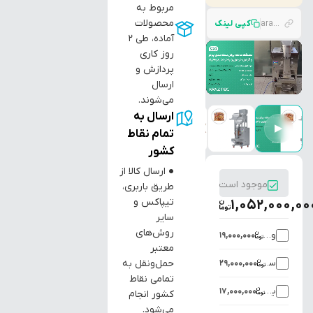
مربوط به
محصولات
araztec.com/p/%D8%AF%D8%B3%D8%AA%DA%AF%D8%A7%D9%87-%D9%BE%D8%B1%DA%A9%D9%86-%D8%A8%D8%B3%D8%AA%D9%87-%D8%A8%D9%86%D8%AF%DB%8C-%D9%BE%D9%88%D8%AF%D8%B1-%D9%88-%DA%AF%D8%B1%D8%A7%D9%86%D9%88%D9%84-50-5000-%DA%AF
کپی لینک
آماده، طی ۲
روز کاری
پردازش و
ارسال
می‌شوند.
ارسال به
▶
تمام نقاط
کشور
● ارسال کالا از
موجود است
طریق باربری،
تیپاکس و
1,052,000,00
سایر
روش‌های
ویبراتور یقه دستگاه
19,000,000
معتبر
سیستم تزریق گاز در ساشه
حمل‌ونقل به
29,000,000
تمامی نقاط
یقه اضافی روی دستگاه
17,000,000
کشور انجام
می‌شود.