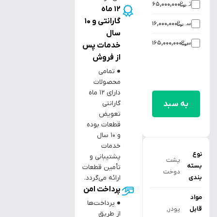
تاریخ‌زن اتومات روی ساشه
65,000,000
12 ماه
گارانتی و 10
سیستم تخلیه هوا از داخل ساشه
16,000,000
سال
سیستم گاست کردن بسته‌ها
165,000,000
خدمات پس
از فروش
● تمامی
محصولات
افزودن
دارای ۱۲ ماه
به سبد
گارانتی
تعویض
خرید
قطعات بوده
و ۱۰ سال
خدمات
نوع
پشتیبانی و
پشت
بسته
تأمین قطعات
دوخت
ارائه می‌گردد.
بندی
پرداخت امن
مواد
● پرداخت‌ها
قابل
پودر,
از طریق