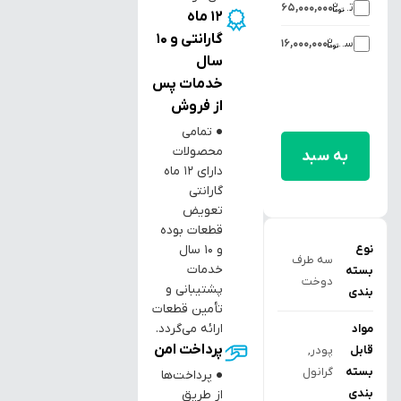
تاریخ‌زن اتومات روی ساشه
65,000,000
12 ماه
گارانتی و 10
سیستم تخلیه هوا از داخل ساشه
16,000,000
سال
خدمات پس
از فروش
افزودن
● تمامی
محصولات
به سبد
دارای ۱۲ ماه
خرید
گارانتی
تعویض
قطعات بوده
و ۱۰ سال
نوع
سه طرف
خدمات
بسته
دوخت
پشتیبانی و
بندی
تأمین قطعات
ارائه می‌گردد.
مواد
پرداخت امن
قابل
پودر,
بسته
گرانول
● پرداخت‌ها
بندی
از طریق