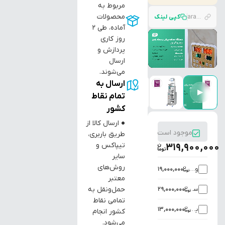
مربوط به
محصولات
araztec.com/p/%D8%AF%D8%B3%D8%AA%DA%AF%D8%A7%D9%87-%D9%BE%D8%B1%DA%A9%D9%86-%D8%A8%D8%B3%D8%AA%D9%87-%D8%A8%D9%86%D8%AF%DB%8C-%D8%B3%D8%A7%D8%B4%D9%87-%D8%AA%D8%A7-%DB%B1%DB%B0%DB%B0-%DA%AF%D8%B1%D9%85-%D8%B3%D9%87
کپی لینک
آماده، طی ۲
روز کاری
پردازش و
ارسال
می‌شوند.
ارسال به
▶
تمام نقاط
کشور
● ارسال کالا از
موجود است
طریق باربری،
تیپاکس و
319,900,000
سایر
روش‌های
ویبراتور یقه دستگاه
19,000,000
معتبر
سیستم تزریق گاز در ساشه
حمل‌ونقل به
29,000,000
تمامی نقاط
یقه اضافی روی دستگاه
13,000,000
کشور انجام
می‌شود.