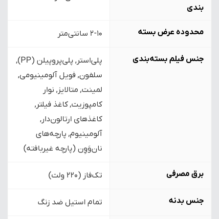
بندی
محدوده عرض بسته
2-10 سانتی‌متر
جنس فیلم بسته‌بندی
پلی‌استر, پلی‌پروپیلن (PP),
سلفون, فویل آلومینیومی,
لمینت, متالایز, نوار
کامپوزیت, کاغذ فیلتر,
کاغذهای ارتالون‌دار,
آلومینیوم, پارچه‌های
نان‌وَوِن (پارچه غیربافته)
برق مصرفی
تک‌فاز (220 ولت)
جنس بدنه
تمام استیل ضد زنگ