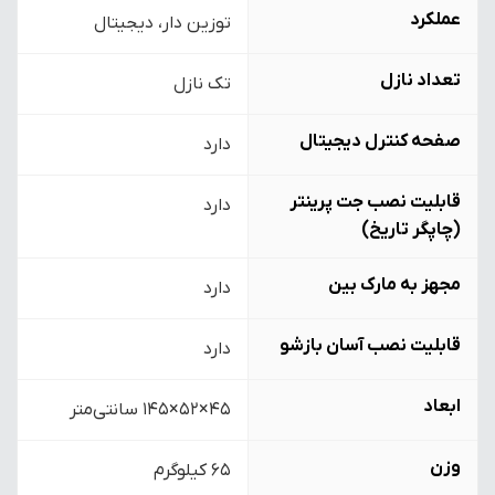
عملکرد
توزین دار، دیجیتال
تعداد نازل
تک نازل
صفحه کنترل دیجیتال
دارد
قابلیت نصب جت پرینتر
دارد
(چاپگر تاریخ)
مجهز به مارک بین
دارد
قابلیت نصب آسان بازشو
دارد
ابعاد
45×52×145 سانتی‌متر
وزن
65 کیلوگرم