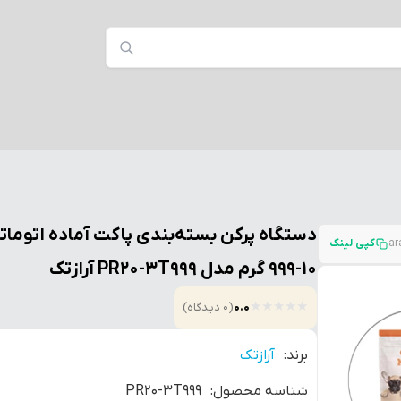
دستگاه پرکن بسته‌بندی پاکت آماده اتومات
کپی لینک
10-999 گرم مدل PR20-3T999 آرازتک
★
★
★
★
★
0.0
(0 دیدگاه)
برند:
آرازتک
شناسه محصول:
PR20-3T999