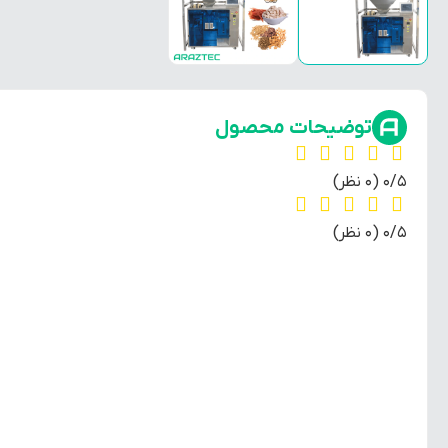
توضیحات محصول
‫0/5
‫(0 نظر)
‫0/5
‫(0 نظر)