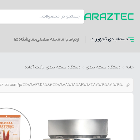
دسته‌بندی
تجهیزات
ارتباط با ما
مجله صنعتی
نمایشگاه‌ها
خانه
دستگاه بسته بندی
دستگاه بسته بندی پاکت آماده
araztec.com/p/%D8%AF%D8%B3%D8%AA%DA%AF%D8%A7%D9%87-%D9%BE%D8%B1%DA%A9%D9%86-%D8%A8%D8%B3%D8%AA%D9%87%D8%A8%D9%86%D8%AF%DB%8C-%D9%BE%D8%A7%DA%A9%D8%AA-%D8%A2%D9%85%D8%A7%D8%AF%D9%87-%D8%A7%D8%AA%D9%88%D9%85