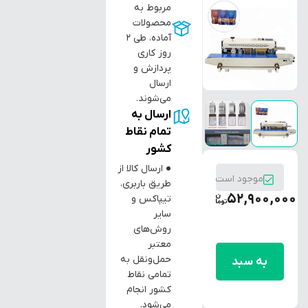
مربوط به
محصولات
آماده، طی ۲
روز کاری
پردازش و
ارسال
می‌شوند.
ارسال به
تمام نقاط
کشور
● ارسال کالا از
موجود است
طریق باربری،
52,900,000
تیپاکس و
سایر
روش‌های
افزودن
معتبر
حمل‌ونقل به
به سبد
تمامی نقاط
خرید
کشور انجام
می‌شود.