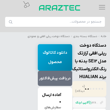
خانه
دستگاه بسته بندی
دستگاه دوخت ریلی افقی و عمودی
دستگاه دوخت
دانلود کاتالوگ
ریلی افقی آرازتک
مدل SE12 بدنه با
محصول
رنگ الکترواستاتیک
برند HUALIAN
دریافت پیش‌فاکتور
(0
0.0
★
★
★
★
★
دیدگاه)
آماده ارسال
●
araztec.com/p/%D8%AF%D8%B3%D8%AA%DA%AF%D8%A7%D9%87-%D8%AF%D9%88%D8%AE%D8%AA-%D8%B1%DB%8C%D9%84%DB%8C-%D8%A7%D9%81%D9%82%DB%8C-%D9%85%D8%AF%D9%84-se12
کپی لینک
سفارش‌های