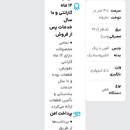
12 ماه
سرعت
تا 19 متر در
گارانتی و 10
دوخت
دقیقه
سال
خدمات پس
برق
تک‌فاز (220
از فروش
مصرفی
ولت)
● تمامی
جنس
آهن با رنگ
محصولات
دارای ۱۲ ماه
بدنه
الکترواستاتیک
گارانتی
وزن
تعویض
تا 5 کیلوگرم
بارگیری
قطعات بوده
و ۱۰ سال
نوع
خدمات
افقی
دستگاه
پشتیبانی و
تأمین قطعات
ارائه می‌گردد.
پرداخت امن
● پرداخت‌ها
از طریق