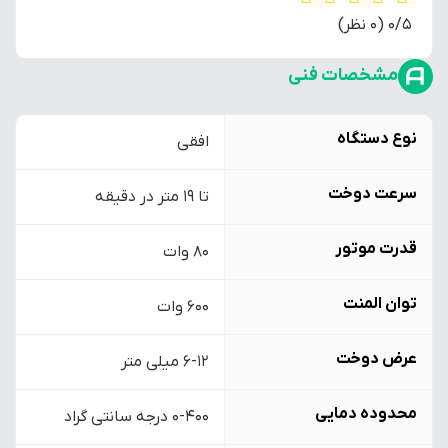
‫0/5
‫(0 نظر)
مشخصات فنی
نوع دستگاه
افقی
سرعت دوخت
تا 19 متر در دقیقه
قدرت موتور
80 وات
توان المنت
600 وات
عرض دوخت
6-12 میلی متر
محدوده دمایی
0-400 درجه سانتی گراد