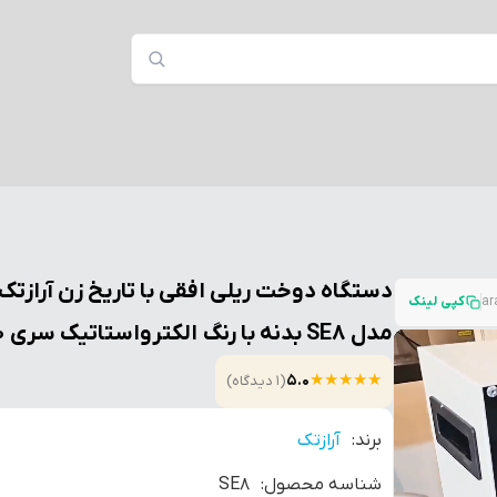
دستگاه دوخت ریلی افقی با تاریخ زن آرازتک
کپی لینک
مدل SE8 بدنه با رنگ الکترواستاتیک سری ۷۷۰
★
★
★
★
★
5.0
(1 دیدگاه)
برند:
آرازتک
شناسه محصول:
SE8