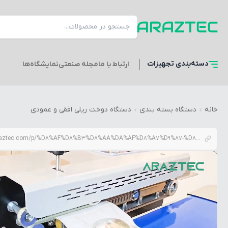
دسته‌بندی
تجهیزات
ارتباط با ما
مجله صنعتی
نمایشگاه‌ها
خانه
دستگاه بسته بندی
دستگاه دوخت ریلی افقی و عمودی
araztec.com/p/%D8%AF%D8%B3%D8%AA%DA%AF%D8%A7%D9%87-%D8%AF%D9%88%D8%AE%D8%AA-%D8%B1%DB%8C%D9%84%DB%8C-%D8%A7%D9%81%D9%82%DB%8C-%D8%A8%D8%A7-%D8%AA%D8%A7%D8%B1%DB%8C%D8%AE-%D8%B2%D9%86-%D8%A2%D8%B1%D8%A7%D8%B2%D8%AA