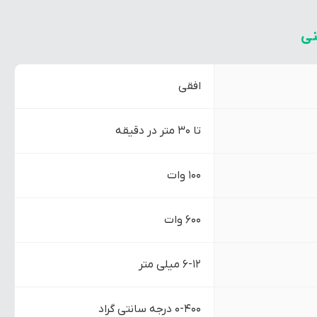
ی
افقی
تا 30 متر در دقیقه
100 وات
600 وات
6-12 میلی متر
0-400 درجه سانتی گراد