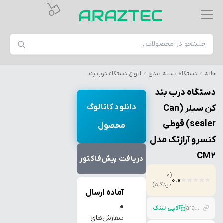
خانه
دستگاه بسته بندی
انواع دستگاه درب بند
دستگاه درب بند
دانلود کاتالوگ
کن سیلر (Can
sealer) قوطی
محصول
کنسرو آرازتک مدل
CM2
دریافت پیش‌فاکتور
(0
0.0
★
★
★
★
★
دیدگاه)
آماده ارسال
●
araztec.com/p/%D8%AF%D8%B3%D8%AA%DA%AF%D8%A7%D9%87-%D8%AF%D8%B1%D8%A8-%D8%A8%D9%86%D8%AF-%DA%A9%D9%86-%D8%B3%DB%8C%D9%84%D8%B1-can-sealer-%D9%82%D9%88%D8%B7%DB%8C-%DA%A9%D9%86%D8%B3%D8%B1%D9%88-%D8%A2%D8%B1%D8%A7
کپی لینک
سفارش‌های