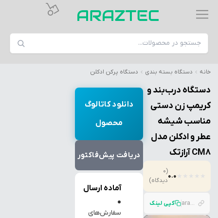
خانه
دستگاه بسته بندی
دستگاه پرکن ادکلن
دستگاه درب‌بند و
دانلود کاتالوگ
کریمپ زن دستی
مناسب شیشه
محصول
عطر و ادکلن مدل
CM8 آرازتک
دریافت پیش‌فاکتور
(0
0.0
★
★
★
★
★
دیدگاه)
آماده ارسال
●
araztec.com/p/%D8%AF%D8%B3%D8%AA%DA%AF%D8%A7%D9%87-%D8%AF%D8%B1%D8%A8-%D8%A8%D9%86%D8%AF-%D8%A7%D8%AF%DA%A9%D9%84%D9%86-%D8%AF%D8%B3%D8%AA%DB%8C-%D8%A2%D8%B1%D8%A7%D8%B2%D8%AA%DA%A9-%D9%85%D8%AF%D9%84-cm8
کپی لینک
سفارش‌های