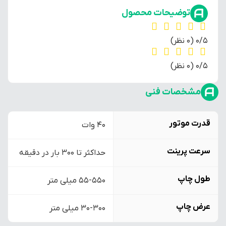
توضیحات محصول
‫0/5
‫(0 نظر)
‫0/5
‫(0 نظر)
مشخصات فنی
قدرت موتور
40 وات
سرعت پرینت
حداکثر تا 300 بار در دقیقه
طول چاپ
55-550 میلی متر
عرض چاپ
30-300 میلی متر