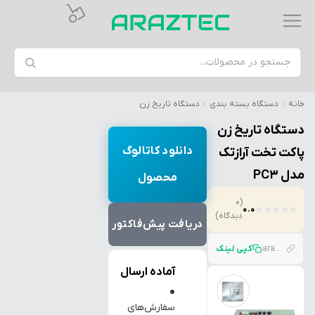
خانه
دستگاه بسته بندی
دستگاه تاریخ زن
دستگاه تاریخ زن
دانلود کاتالوگ
پاکت تخت آرازتک
مدل PC3
محصول
(0
0.0
★
★
★
★
★
دیدگاه)
دریافت پیش‌فاکتور
araztec.com/p/%D8%AF%D8%B3%D8%AA%DA%AF%D8%A7%D9%87-%D8%AA%D8%A7%D8%B1%DB%8C%D8%AE-%D8%B2%D9%86-%D9%BE%D8%A7%DA%A9%D8%AA-%D8%AA%D8%AE%D8%AA-%D8%A2%D8%B1%D8%A7%D8%B2%D8%AA%DA%A9-%D9%85%D8%AF%D9%84-pc3
کپی لینک
آماده ارسال
●
سفارش‌های