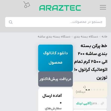
خانه
دستگاه بسته بندی
دستگاه بسته بندی ساشه
خط پرکن بسته
دانلود کاتالوگ
بندی ساشه 200
الی 2500 گرم تمام
محصول
اتوماتیک گرانول 10
توزین
دریافت پیش‌فاکتور
(0
0.0
★
★
★
★
★
دیدگاه)
آماده ارسال
●
araztec.com/p/%D8%AE%D8%B7-%D8%A8%D8%B3%D8%AA%D9%87-%D8%A8%D9%86%D8%AF%DB%8C-%DA%A9%D8%A7%D9%85%D9%84-%D8%A7%D8%AA%D9%88%D9%85%D8%A7%D8%AA%DB%8C%DA%A9-%DA%AF%D8%B1%D8%A7%D9%86%D9%88%D9%84-10-%D8%AA%D9%88%D8%B2
کپی لینک
سفارش‌های