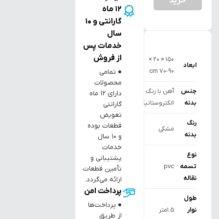
خرید
12 ماه
گارانتی و 10
سال
خدمات پس
از فروش
150 × 20 ×
ابعاد
70-90 cm
● تمامی
محصولات
جنس
آهن با رنگ
دارای ۱۲ ماه
بدنه
الکتروستاتیک
گارانتی
تعویض
رنگ
قطعات بوده
مشکی
بدنه
و ۱۰ سال
خدمات
نوع
پشتیبانی و
تسمه
pvc
تأمین قطعات
نقاله
ارائه می‌گردد.
پرداخت امن
طول
● پرداخت‌ها
نوار
1.5متر
از طریق