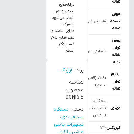
نقاله
درگاه‌های
رسمی و امن
عرض
انجام می‌شود
تسمه
15سانتی متر
و شرکت
نقاله
دارای اینماد و
مجوزهای لازم
عرض
کسب‌وکار
نوار
است.
20سانتی متر
نقاله
بدنه
برند:
آرازتک
ارتفاع
۷۰-۹۰ (قابل
نوار
شناسه
تنظیم)
نقاله
محصول:
DCN1515
سه فاز با
موتور
قابلیت تک
دسته:
دستگاه
فاز شدن
بسته بندی
،
تجهیزات جانبی
گیربکس
۱/۴۰
ماشین آلات