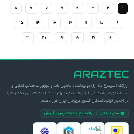
8
7
6
5
4
3
2
1
15
14
13
12
11
10
9
21
20
19
18
17
16
آرازتک (سیمرغ ماه آرا) تولیدکننده ماشین‌آلات و تجهیزات صنایع غذایی و
بسته‌بندی می‌باشد. در تلاش هستیم تا بهترین و با کیفیت‌ترین تجهیزات را
در اختیار تولیدکنندگان کشور عزیزمان ایران قرار دهیم.
۱ سال گارانتی
۱۰ سال خدمات پس از فروش