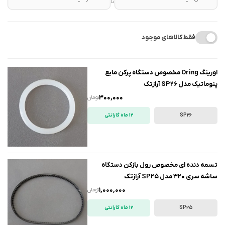
تا
فقط کالاهای موجود
اورینگ Oring مخصوص دستگاه پرکن مایع
پنوماتیک مدل SP26 آرازتک
300,000
تومان
SP26
12 ماه گارانتی
تسمه دنده ای مخصوص رول بازکن دستگاه
ساشه سری 320 مدل SP25 آرازتک
1,000,000
تومان
SP25
12 ماه گارانتی