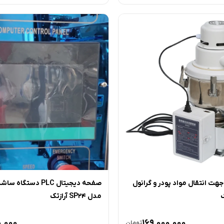
هت انتقال مواد پودر و گرانول
مدل SP24 آرازتک
0,000
169,000,000
تومان