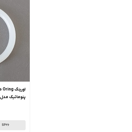
او
پنوماتیک مدل SP26 آرازتک
SP26