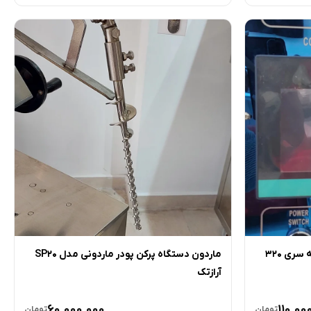
صفحه دیجیتال PLC دستگاه ساشه سری 320
ماردون دستگاه پرکن پودر ماردونی مدل SP20
آرازتک
60,000,000
110,00
تومان
تومان