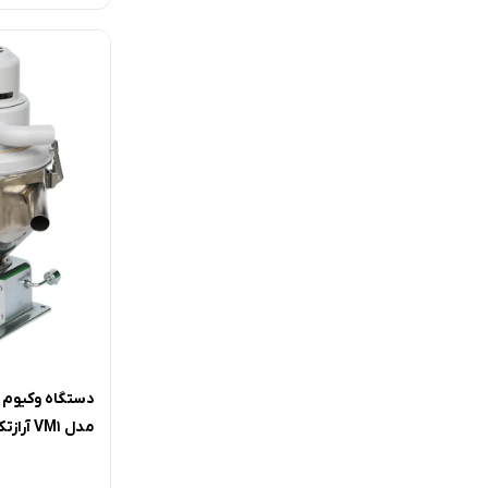
دستگاه وکیوم ج
مدل VM1 آرازتک