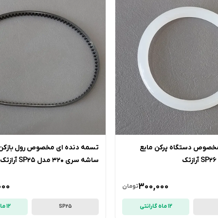
رینگ Oring مخصوص دستگاه پرکن مایع
تسمه دنده ای مخصوص رول بازکن
ساشه سری 320 مدل SP25 آرازتک
000
300,000
تومان
12 ماه گارانتی
12 ماه گارانتی
SP25