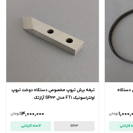
 دستگاه
تیغه برش تیوپ مخصوص دستگاه دوخت تیوپ
اولتراسونیک FT1 مدل SP23 آرازتک
14,000,000
1,000,
تومان
تومان
12 ماه گارانتی
SP23