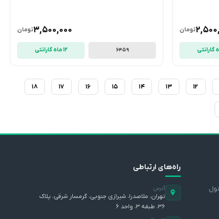
3,500,000
2,500
تومان
تومان
12 ماه گارانتی
6459
18
17
16
15
14
13
12
راه‌های ارتباطی
نول
آدرس
تهران، ملاصدرا، شیرازی جنوبی، گرمسار شرقی، پلاک
۳۶، طبقه ۳، واحد ۶