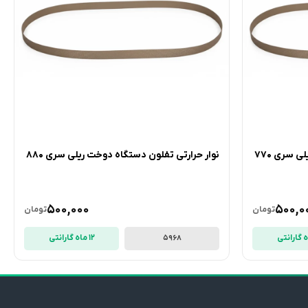
 سری 770
نوار حرارتی تفلون دستگاه دوخت ریلی سری 880
500,000
500,0
تومان
تومان
12 ماه گارانتی
5968