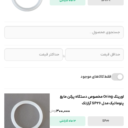
SP26-1
12 ماه گارانتی
تا
فقط کالاهای موجود
اورینگ Oring مخصوص دستگاه پرکن مایع
پنوماتیک مدل SP26 آرازتک
300,000
تومان
SP26
12 ماه گارانتی